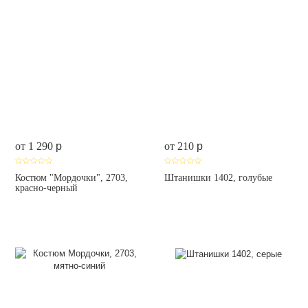
от 1 290
p
от 210
p
Костюм "Мордочки", 2703,
Штанишки 1402, голубые
красно-черный