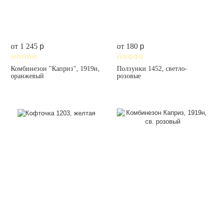
от 1 245
p
от 180
p
Комбинезон "Каприз", 1919н,
Ползунки 1452, светло-
оранжевый
розовые