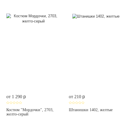
от 1 290
p
от 210
p
Костюм "Мордочки", 2703,
Штанишки 1402, желтые
желто-серый