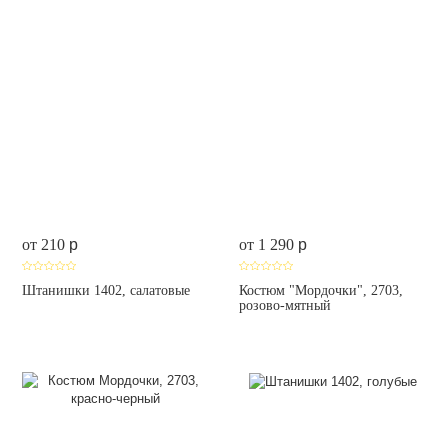
от 210
p
от 1 290
p
Штанишки 1402, салатовые
Костюм "Мордочки", 2703,
розово-мятный