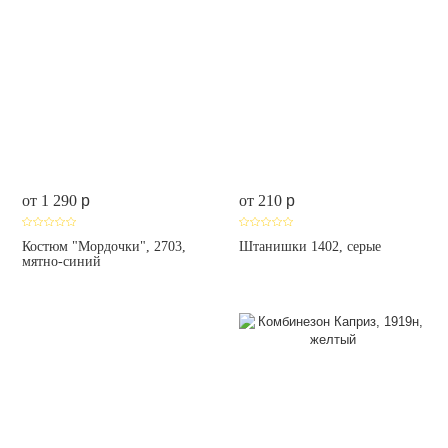
от 1 290
p
от 210
p
Костюм "Мордочки", 2703,
Штанишки 1402, серые
мятно-синий