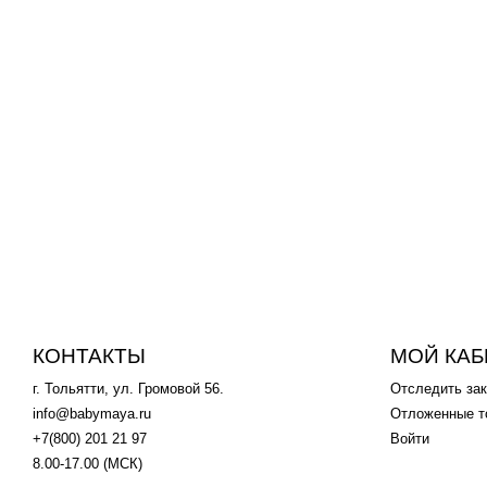
-29%
-30%
от 375
p
от 600
p
525
p
8
Водолазка, 2290, синяя
Костюм "Пи
КОНТАКТЫ
МОЙ КАБ
г. Тольятти, ул. Громовой 56.
Отследить зак
info@babymaya.ru
Отложенные т
+7(800) 201 21 97
Войти
8.00-17.00 (МСК)