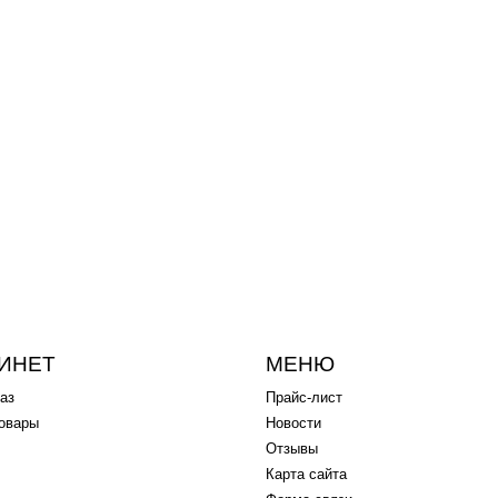
-34%
от 300
p
55
p
450
p
рат", 2715, красный
Футболка "Фастфуд", 2112, черная
ИНЕТ
МЕНЮ
аз
Прайс-лист
овары
Новости
Отзывы
Карта сайта