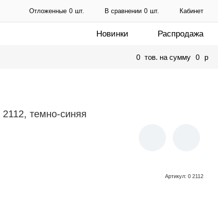
Отложенные
0
шт.
В сравнении
0
шт.
Кабинет
Новинки
Распродажа
0
тов. на сумму
0
p
 2112, темно-синяя
Артикул
:
0 2112