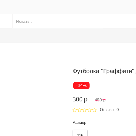
Футболка "Граффити",
-34%
300
p
450
p
Отзывы: 0
Размер
116