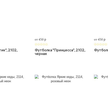
от 450
p
от 450
p
ик", 2102,
Футболка "Принцесса", 2102,
Футболк
черная