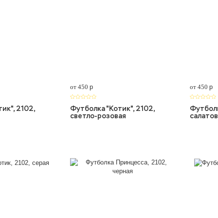
от 450
p
от 450
p
ик", 2102,
Футболка "Котик", 2102,
Футболк
светло-розовая
салатов