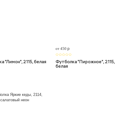
от 450
p
а "Лимон", 2115, белая
Футболка "Пирожное", 2115,
белая