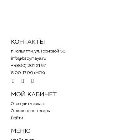
Костюм "Кот да
Винчи", 2708, черно-
белый
КОНТАКТЫ
г. Тольятти, ул. Громовой 56.
info@babymaya.ru
+7(800) 201 21 97
8.00-17.00 (МСК)
.
.
.
МОЙ КАБИНЕТ
Отследить заказ
Отложенные товары
Войти
МЕНЮ