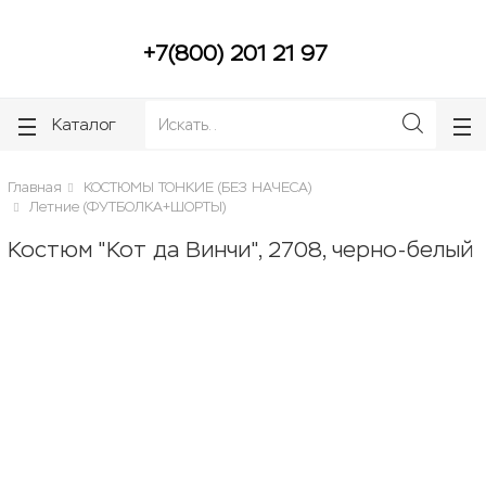
ose
ose
+7(800) 201 21 97
Каталог
Главная
КОСТЮМЫ ТОНКИЕ (БЕЗ НАЧЕСА)
Летние (ФУТБОЛКА+ШОРТЫ)
Костюм "Кот да Винчи", 2708, черно-белый