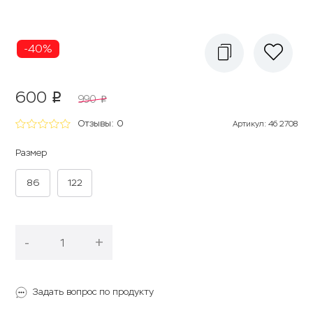
-40%
600
p
990
p
Отзывы: 0
Артикул
:
4б 2708
Размер
86
122
-
+
В корзину
Задать вопрос по продукту